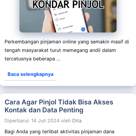
Perkembangan pinjaman online yang semakin masif di
tengah masyarakat turut memegang andil dalam
tercetusnya beberapa …
Baca selengkapnya
Cara Agar Pinjol Tidak Bisa Akses
Kontak dan Data Penting
Diperbarui: 14 Juli 2024
oleh
Dita
Bagi Anda yang terlibat aktivitas pinjaman dana