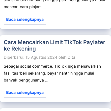
mencari cara pinjam …
Baca selengkapnya
Cara Mencairkan Limit TikTok Paylater
ke Rekening
Diperbarui: 15 Agustus 2024
oleh
Dita
Sebagai social commerce, TikTok juga menawarkan
fasilitas ‘beli sekarang, bayar nanti’ hingga mulai
banyak penggunanya …
Baca selengkapnya