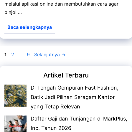
melalui aplikasi online dan membutuhkan cara agar
pinjol …
Baca selengkapnya
Halaman
Halaman
Halaman
1
2
…
9
Selanjutnya
→
Artikel Terbaru
Di Tengah Gempuran Fast Fashion,
Batik Jadi Pilihan Seragam Kantor
yang Tetap Relevan
Daftar Gaji dan Tunjangan di MarkPlus,
Inc. Tahun 2026