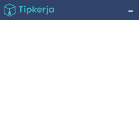
Langsung
ME
ke
isi