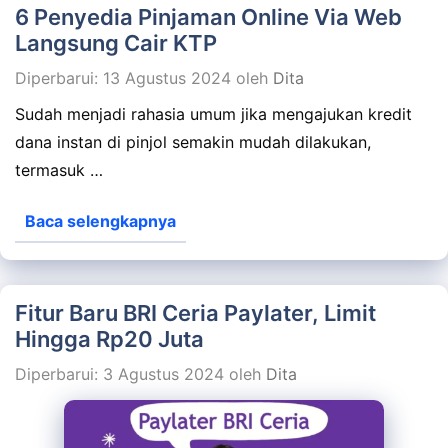
6 Penyedia Pinjaman Online Via Web
Langsung Cair KTP
Diperbarui: 13 Agustus 2024
oleh
Dita
Sudah menjadi rahasia umum jika mengajukan kredit
dana instan di pinjol semakin mudah dilakukan,
termasuk …
Baca selengkapnya
Fitur Baru BRI Ceria Paylater, Limit
Hingga Rp20 Juta
Diperbarui: 3 Agustus 2024
oleh
Dita