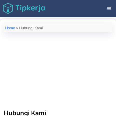
Langsung
ME
ke
isi
Home
»
Hubungi Kami
Hubungi Kami