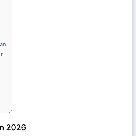
wan
an
un 2026