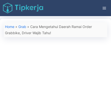
Langsung
ME
ke
isi
Home
»
Grab
»
Cara Mengetahui Daerah Ramai Order
Grabbike, Driver Wajib Tahu!