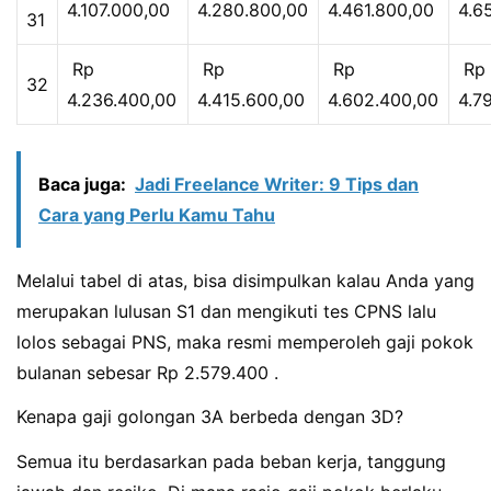
4.107.000,00
4.280.800,00
4.461.800,00
4.6
31
Rp
Rp
Rp
Rp
32
4.236.400,00
4.415.600,00
4.602.400,00
4.7
Baca juga:
Jadi Freelance Writer: 9 Tips dan
Cara yang Perlu Kamu Tahu
Melalui tabel di atas, bisa disimpulkan kalau Anda yang
merupakan lulusan S1 dan mengikuti tes CPNS lalu
lolos sebagai PNS, maka resmi memperoleh gaji pokok
bulanan sebesar Rp
2.579.400
.
Kenapa gaji golongan 3A berbeda dengan 3D?
Semua itu berdasarkan pada beban kerja, tanggung