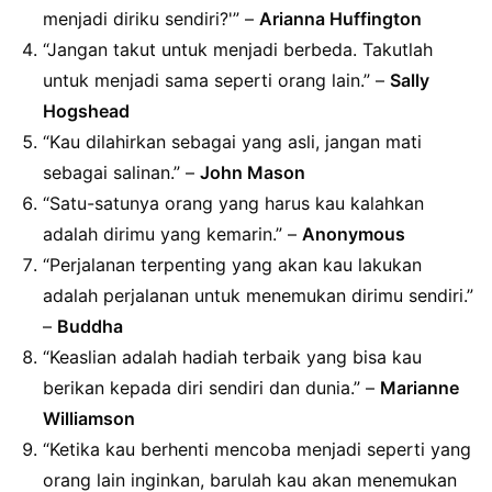
menjadi diriku sendiri?'” –
Arianna Huffington
“Jangan takut untuk menjadi berbeda. Takutlah
untuk menjadi sama seperti orang lain.” –
Sally
Hogshead
“Kau dilahirkan sebagai yang asli, jangan mati
sebagai salinan.” –
John Mason
“Satu-satunya orang yang harus kau kalahkan
adalah dirimu yang kemarin.” –
Anonymous
“Perjalanan terpenting yang akan kau lakukan
adalah perjalanan untuk menemukan dirimu sendiri.”
–
Buddha
“Keaslian adalah hadiah terbaik yang bisa kau
berikan kepada diri sendiri dan dunia.” –
Marianne
Williamson
“Ketika kau berhenti mencoba menjadi seperti yang
orang lain inginkan, barulah kau akan menemukan