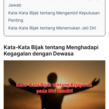
Jawab
Kata-Kata Bijak tentang Mengambil Keputusan
Penting
Kata-Kata Bijak tentang Menemukan Jati Diri
Kata-Kata Bijak tentang Menghadapi
Kegagalan dengan Dewasa