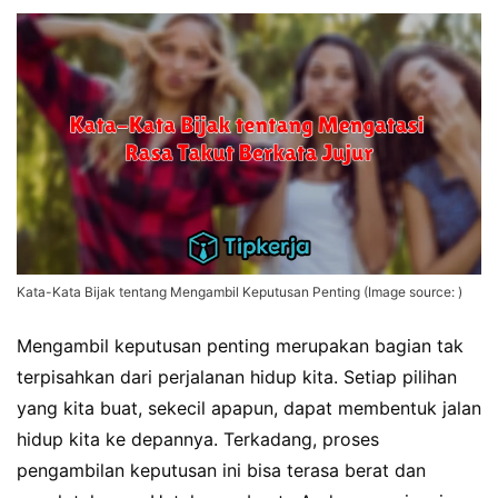
Kata-Kata Bijak tentang Mengambil Keputusan Penting (Image source: )
Mengambil keputusan penting merupakan bagian tak
terpisahkan dari perjalanan hidup kita. Setiap pilihan
yang kita buat, sekecil apapun, dapat membentuk jalan
hidup kita ke depannya. Terkadang, proses
pengambilan keputusan ini bisa terasa berat dan