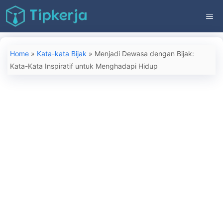
Langsung
ME
ke
isi
Home
»
Kata-kata Bijak
»
Menjadi Dewasa dengan Bijak:
Kata-Kata Inspiratif untuk Menghadapi Hidup