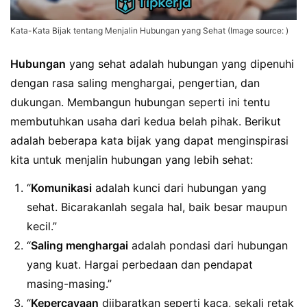
Kata-Kata Bijak tentang Menjalin Hubungan yang Sehat (Image source: )
Hubungan
yang sehat adalah hubungan yang dipenuhi
dengan rasa saling menghargai, pengertian, dan
dukungan. Membangun hubungan seperti ini tentu
membutuhkan usaha dari kedua belah pihak. Berikut
adalah beberapa kata bijak yang dapat menginspirasi
kita untuk menjalin hubungan yang lebih sehat:
“
Komunikasi
adalah kunci dari hubungan yang
sehat. Bicarakanlah segala hal, baik besar maupun
kecil.”
“
Saling menghargai
adalah pondasi dari hubungan
yang kuat. Hargai perbedaan dan pendapat
masing-masing.”
“
Kepercayaan
diibaratkan seperti kaca, sekali retak