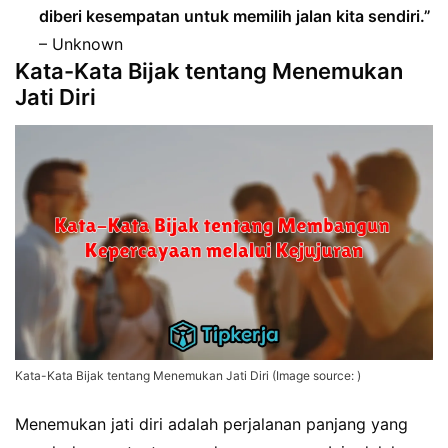
diberi kesempatan untuk memilih jalan kita sendiri.”
– Unknown
Kata-Kata Bijak tentang Menemukan
Jati Diri
Kata-Kata Bijak tentang Menemukan Jati Diri (Image source: )
Menemukan jati diri adalah perjalanan panjang yang