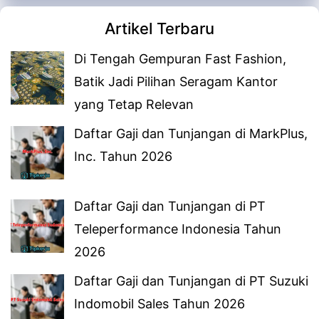
Artikel Terbaru
Di Tengah Gempuran Fast Fashion,
Batik Jadi Pilihan Seragam Kantor
yang Tetap Relevan
Daftar Gaji dan Tunjangan di MarkPlus,
Inc. Tahun 2026
Daftar Gaji dan Tunjangan di PT
Teleperformance Indonesia Tahun
2026
Daftar Gaji dan Tunjangan di PT Suzuki
Indomobil Sales Tahun 2026