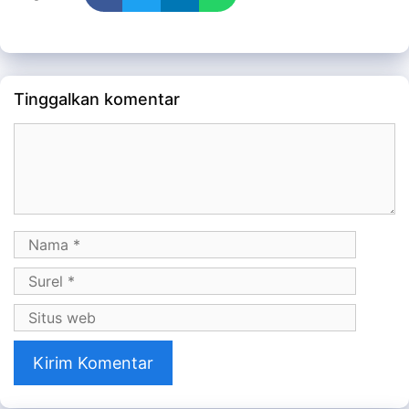
Tinggalkan komentar
Komentar
Nama
Surel
Situs
web