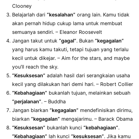
Clooney
Belajarlah dari
“kesalahan”
orang lain. Kamu tidak
akan pernah hidup cukup lama untuk membuat
semuanya sendiri. – Eleanor Roosevelt
Jangan takut untuk
“gagal”
. Bukan
“kegagalan”
yang harus kamu takuti, tetapi tujuan yang terlalu
kecil untuk dikejar. – Aim for the stars, and maybe
you’ll reach the sky.
“Kesuksesan”
adalah hasil dari serangkaian usaha
kecil yang dilakukan hari demi hari. – Robert Collier
“Kebahagiaan”
bukanlah tujuan, melainkan sebuah
“perjalanan”
. – Buddha
Jangan biarkan
“kegagalan”
mendefinisikan dirimu,
biarkan
“kegagalan”
mengajarimu. – Barack Obama
“Kesuksesan”
bukanlah kunci
“kebahagiaan”
.
“Kebahagiaan”
lah kunci
“kesuksesan”
. Jika kamu