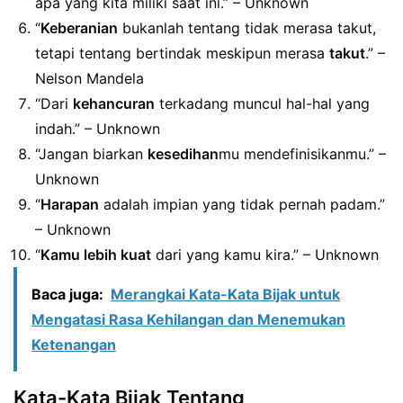
apa yang kita miliki saat ini.” – Unknown
“
Keberanian
bukanlah tentang tidak merasa takut,
tetapi tentang bertindak meskipun merasa
takut
.” –
Nelson Mandela
“Dari
kehancuran
terkadang muncul hal-hal yang
indah.” – Unknown
“Jangan biarkan
kesedihan
mu mendefinisikanmu.” –
Unknown
“
Harapan
adalah impian yang tidak pernah padam.”
– Unknown
“
Kamu lebih kuat
dari yang kamu kira.” – Unknown
Baca juga:
Merangkai Kata-Kata Bijak untuk
Mengatasi Rasa Kehilangan dan Menemukan
Ketenangan
Kata-Kata Bijak Tentang