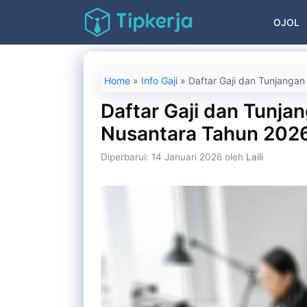
Langsung
OJOL
ke
isi
Home
»
Info Gaji
»
Daftar Gaji dan Tunjanga
Daftar Gaji dan Tunja
Nusantara Tahun 202
Diperbarui: 14 Januari 2026
oleh
Laili