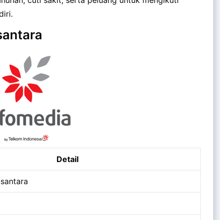
iri.
santara
Detail
santara