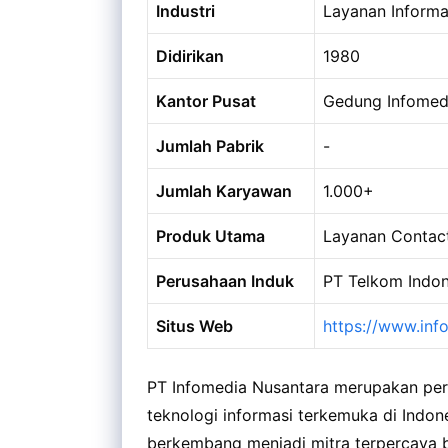
Industri
Layanan Informas
Didirikan
1980
Kantor Pusat
Gedung Infomedia
Jumlah Pabrik
-
Jumlah Karyawan
1.000+
Produk Utama
Layanan Contact
Perusahaan Induk
PT Telkom Indon
Situs Web
https://www.inf
PT Infomedia Nusantara merupakan peru
teknologi informasi terkemuka di Indone
berkembang menjadi mitra terpercaya ba