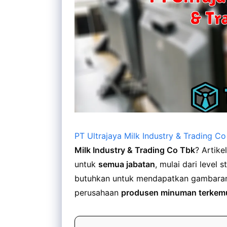
PT Ultrajaya Milk Industry & Trading C
Milk Industry & Trading Co Tbk
? Artike
untuk
semua jabatan
, mulai dari leve
butuhkan untuk mendapatkan gambaran 
perusahaan
produsen minuman terkem