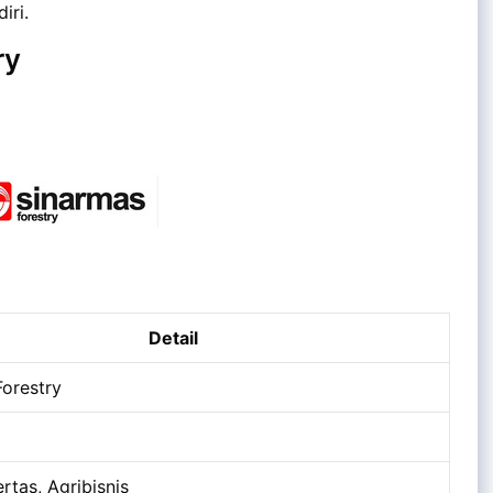
iri.
ry
Detail
Forestry
rtas, Agribisnis