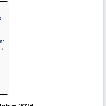
6
y
wan
an
 Tahun 2026