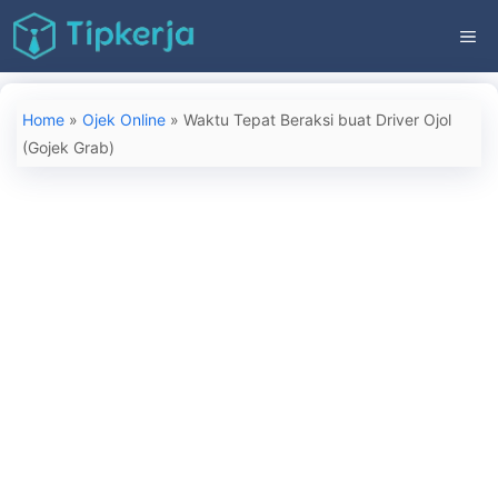
Langsung
ME
ke
isi
Home
»
Ojek Online
»
Waktu Tepat Beraksi buat Driver Ojol
(Gojek Grab)