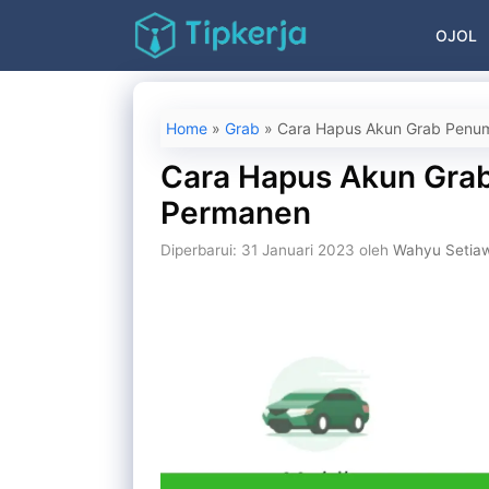
Langsung
OJOL
ke
isi
Home
»
Grab
»
Cara Hapus Akun Grab Penu
Cara Hapus Akun Gra
Permanen
Diperbarui: 31 Januari 2023
oleh
Wahyu Setia