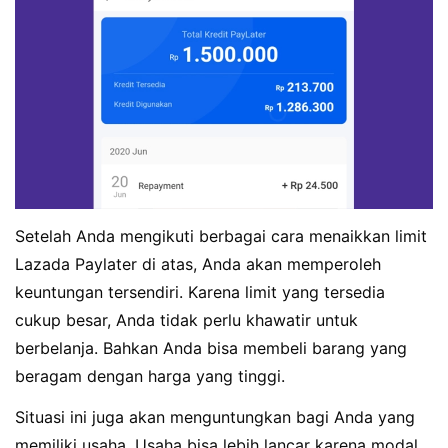
Setelah Anda mengikuti berbagai cara menaikkan limit
Lazada Paylater di atas, Anda akan memperoleh
keuntungan tersendiri. Karena limit yang tersedia
cukup besar, Anda tidak perlu khawatir untuk
berbelanja. Bahkan Anda bisa membeli barang yang
beragam dengan harga yang tinggi.
Situasi ini juga akan menguntungkan bagi Anda yang
memiliki usaha. Usaha bisa lebih lancar karena modal