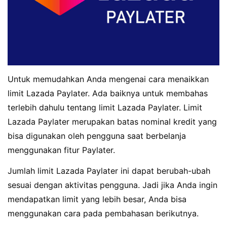
Untuk memudahkan Anda mengenai cara menaikkan
limit Lazada Paylater. Ada baiknya untuk membahas
terlebih dahulu tentang limit Lazada Paylater. Limit
Lazada Paylater merupakan batas nominal kredit yang
bisa digunakan oleh pengguna saat berbelanja
menggunakan fitur Paylater.
Jumlah limit Lazada Paylater ini dapat berubah-ubah
sesuai dengan aktivitas pengguna. Jadi jika Anda ingin
mendapatkan limit yang lebih besar, Anda bisa
menggunakan cara pada pembahasan berikutnya.