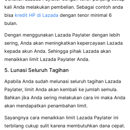
kali Anda melakukan pembelian. Sebagai contoh anda
bisa
kredit HP di Lazada
dengan tenor minimal 6
bulan.
Dengan menggunakan Lazada Paylater dengan lebih
sering, Anda akan meningkatkan kepercayaan Lazada
kepada akun Anda. Sehingga pihak Lazada akan
menaikkan limit Lazada Paylater Anda.
5. Lunasi Seluruh Tagihan
Apabila Anda sudah melunasi seluruh tagihan Lazada
Paylater, limit Anda akan kembali ke jumlah semula.
Bahkan jika Anda sering melakukan cara ini maka Anda
akan mendapatkan penambahan limit.
Sayangnya cara menaikkan limit Lazada Paylater ini
terbilang cukup sulit karena membutuhkan dana cepat.