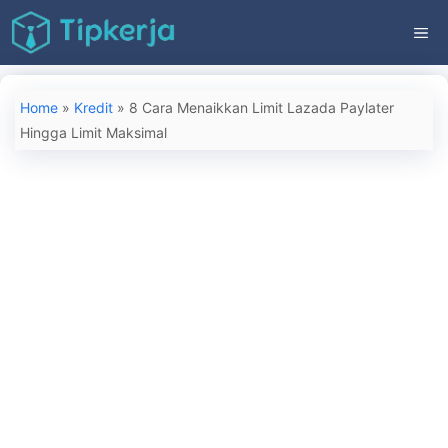
Langsung
ME
ke
isi
Home
»
Kredit
»
8 Cara Menaikkan Limit Lazada Paylater
Hingga Limit Maksimal