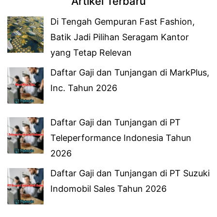
Artikel Terbaru
Di Tengah Gempuran Fast Fashion,
Batik Jadi Pilihan Seragam Kantor
yang Tetap Relevan
Daftar Gaji dan Tunjangan di MarkPlus,
Inc. Tahun 2026
Daftar Gaji dan Tunjangan di PT
Teleperformance Indonesia Tahun
2026
Daftar Gaji dan Tunjangan di PT Suzuki
Indomobil Sales Tahun 2026