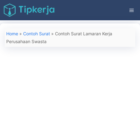
Langsung
ME
ke
isi
Home
»
Contoh Surat
»
Contoh Surat Lamaran Kerja
Perusahaan Swasta