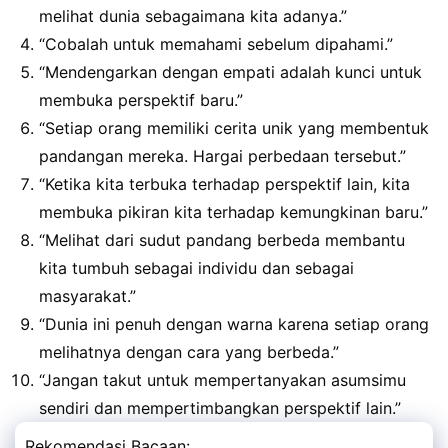
melihat dunia sebagaimana kita adanya.”
“Cobalah untuk memahami sebelum dipahami.”
“Mendengarkan dengan empati adalah kunci untuk
membuka perspektif baru.”
“Setiap orang memiliki cerita unik yang membentuk
pandangan mereka. Hargai perbedaan tersebut.”
“Ketika kita terbuka terhadap perspektif lain, kita
membuka pikiran kita terhadap kemungkinan baru.”
“Melihat dari sudut pandang berbeda membantu
kita tumbuh sebagai individu dan sebagai
masyarakat.”
“Dunia ini penuh dengan warna karena setiap orang
melihatnya dengan cara yang berbeda.”
“Jangan takut untuk mempertanyakan asumsimu
sendiri dan mempertimbangkan perspektif lain.”
Rekomendasi Bacaan: