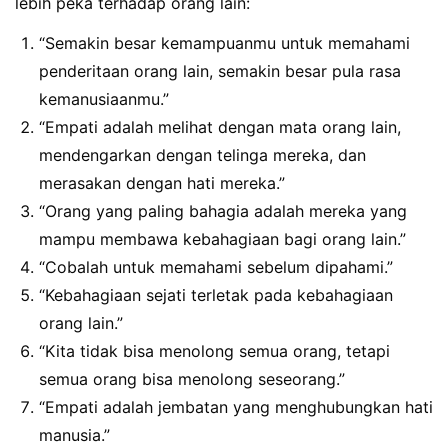
lebih peka terhadap orang lain:
“Semakin besar kemampuanmu untuk memahami
penderitaan orang lain, semakin besar pula rasa
kemanusiaanmu.”
“Empati adalah melihat dengan mata orang lain,
mendengarkan dengan telinga mereka, dan
merasakan dengan hati mereka.”
“Orang yang paling bahagia adalah mereka yang
mampu membawa kebahagiaan bagi orang lain.”
“Cobalah untuk memahami sebelum dipahami.”
“Kebahagiaan sejati terletak pada kebahagiaan
orang lain.”
“Kita tidak bisa menolong semua orang, tetapi
semua orang bisa menolong seseorang.”
“Empati adalah jembatan yang menghubungkan hati
manusia.”