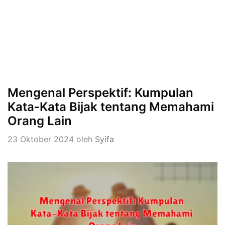
Mengenal Perspektif: Kumpulan
Kata-Kata Bijak tentang Memahami
Orang Lain
23 Oktober 2024
oleh
Syifa