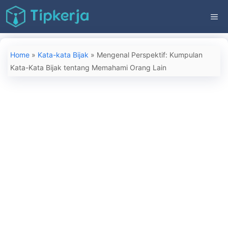
Langsung
ME
ke
isi
Home
»
Kata-kata Bijak
»
Mengenal Perspektif: Kumpulan
Kata-Kata Bijak tentang Memahami Orang Lain