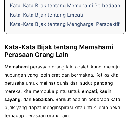
Kata-Kata Bijak tentang Memahami Perbedaan
Kata-Kata Bijak tentang Empati
Kata-Kata Bijak tentang Menghargai Perspektif
Kata-Kata Bijak tentang Memahami
Perasaan Orang Lain
Memahami
perasaan orang lain adalah kunci menuju
hubungan yang lebih erat dan bermakna. Ketika kita
berusaha untuk melihat dunia dari sudut pandang
mereka, kita membuka pintu untuk
empati
,
kasih
sayang
, dan
kebaikan
. Berikut adalah beberapa kata
bijak yang dapat menginspirasi kita untuk lebih peka
terhadap perasaan orang lain: