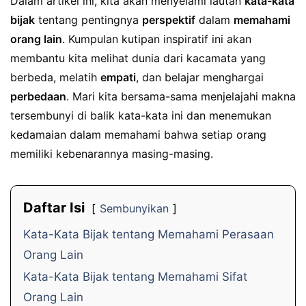
Dalam artikel ini, kita akan menyelami lautan
kata-kata
bijak
tentang pentingnya
perspektif
dalam
memahami
orang lain
. Kumpulan kutipan inspiratif ini akan
membantu kita melihat dunia dari kacamata yang
berbeda, melatih
empati
, dan belajar menghargai
perbedaan
. Mari kita bersama-sama menjelajahi makna
tersembunyi di balik kata-kata ini dan menemukan
kedamaian dalam memahami bahwa setiap orang
memiliki kebenarannya masing-masing.
Daftar Isi
Sembunyikan
Kata-Kata Bijak tentang Memahami Perasaan
Orang Lain
Kata-Kata Bijak tentang Memahami Sifat
Orang Lain