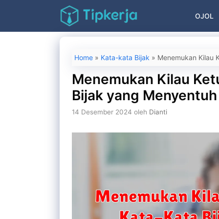
Langsung
OJOL
ke
isi
Home
»
Kata-kata Bijak
»
Menemukan Kilau K
Menemukan Kilau Ketu
Bijak yang Menyentuh
14 Desember 2024
oleh
Dianti