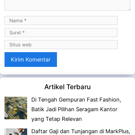
Nama
Surel
Situs
web
Artikel Terbaru
Di Tengah Gempuran Fast Fashion,
Batik Jadi Pilihan Seragam Kantor
yang Tetap Relevan
Daftar Gaji dan Tunjangan di MarkPlus,