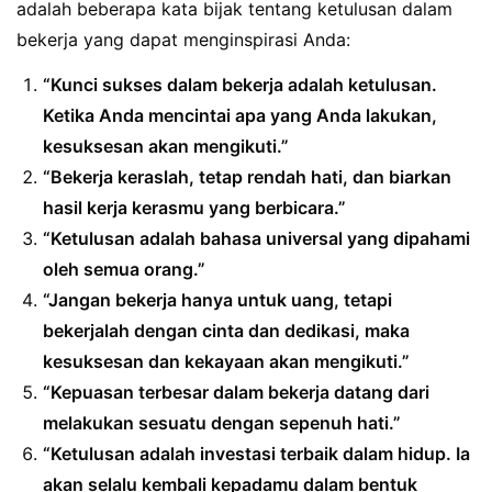
adalah beberapa kata bijak tentang ketulusan dalam
bekerja yang dapat menginspirasi Anda:
“Kunci sukses dalam bekerja adalah ketulusan.
Ketika Anda mencintai apa yang Anda lakukan,
kesuksesan akan mengikuti.”
“Bekerja keraslah, tetap rendah hati, dan biarkan
hasil kerja kerasmu yang berbicara.”
“Ketulusan adalah bahasa universal yang dipahami
oleh semua orang.”
“Jangan bekerja hanya untuk uang, tetapi
bekerjalah dengan cinta dan dedikasi, maka
kesuksesan dan kekayaan akan mengikuti.”
“Kepuasan terbesar dalam bekerja datang dari
melakukan sesuatu dengan sepenuh hati.”
“Ketulusan adalah investasi terbaik dalam hidup. Ia
akan selalu kembali kepadamu dalam bentuk