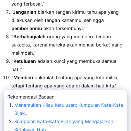
yang terbesar.”
“Janganlah
biarkan tangan kirimu tahu apa yang
dilakukan oleh tangan kananmu, sehingga
pemberianmu
akan tersembunyi.”
“Berbahagialah
orang yang memberi dengan
sukacita, karena mereka akan menuai berkat yang
melimpah.”
“Ketulusan
adalah kunci yang membuka semua
hati.”
“Memberi
bukanlah tentang apa yang kita miliki,
tetapi tentang apa yang ada di dalam hati kita.”
Rekomendasi Bacaan:
Menemukan Kilau Ketulusan: Kumpulan Kata-Kata
Bijak…
Kumpulan Kata-Kata Bijak yang Mengajarkan
Ketulusan Hati