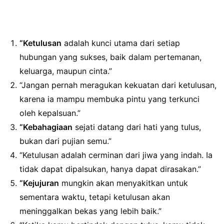
“Ketulusan
adalah kunci utama dari setiap
hubungan yang sukses, baik dalam pertemanan,
keluarga, maupun cinta.”
“Jangan pernah meragukan kekuatan dari ketulusan,
karena ia mampu membuka pintu yang terkunci
oleh kepalsuan.”
“Kebahagiaan
sejati datang dari hati yang tulus,
bukan dari pujian semu.”
“Ketulusan adalah cerminan dari jiwa yang indah. Ia
tidak dapat dipalsukan, hanya dapat dirasakan.”
“Kejujuran
mungkin akan menyakitkan untuk
sementara waktu, tetapi ketulusan akan
meninggalkan bekas yang lebih baik.”