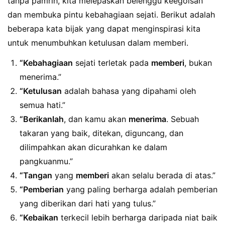
tanpa pamrih, kita melepaskan belenggu keegoisan
dan membuka pintu kebahagiaan sejati. Berikut adalah
beberapa kata bijak yang dapat menginspirasi kita
untuk menumbuhkan ketulusan dalam memberi.
“Kebahagiaan
sejati terletak pada
memberi
, bukan
menerima.”
“Ketulusan
adalah bahasa yang dipahami oleh
semua hati.”
“Berikanlah
, dan kamu akan
menerima
. Sebuah
takaran yang baik, ditekan, diguncang, dan
dilimpahkan akan dicurahkan ke dalam
pangkuanmu.”
“Tangan
yang
memberi
akan selalu berada di atas.”
“Pemberian
yang paling berharga adalah pemberian
yang diberikan dari hati yang tulus.”
“Kebaikan
terkecil lebih berharga daripada niat baik