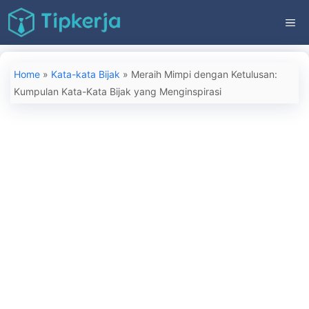
Langsung
ME
ke
isi
Home
»
Kata-kata Bijak
»
Meraih Mimpi dengan Ketulusan:
Kumpulan Kata-Kata Bijak yang Menginspirasi