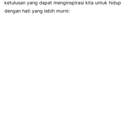
ketulusan yang dapat menginspirasi kita untuk hidup
dengan hati yang lebih murni: