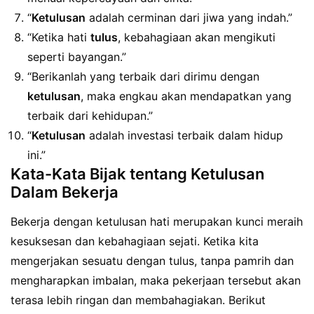
“
Ketulusan
adalah cerminan dari jiwa yang indah.”
“Ketika hati
tulus
, kebahagiaan akan mengikuti
seperti bayangan.”
“Berikanlah yang terbaik dari dirimu dengan
ketulusan
, maka engkau akan mendapatkan yang
terbaik dari kehidupan.”
“
Ketulusan
adalah investasi terbaik dalam hidup
ini.”
Kata-Kata Bijak tentang Ketulusan
Dalam Bekerja
Bekerja dengan ketulusan hati merupakan kunci meraih
kesuksesan dan kebahagiaan sejati. Ketika kita
mengerjakan sesuatu dengan tulus, tanpa pamrih dan
mengharapkan imbalan, maka pekerjaan tersebut akan
terasa lebih ringan dan membahagiakan. Berikut