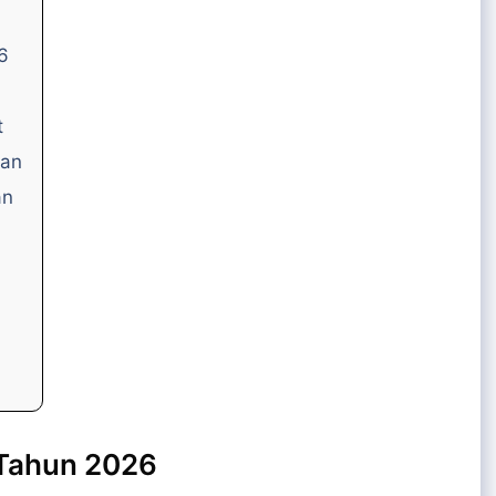
6
t
wan
an
 Tahun 2026