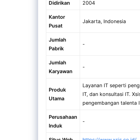
Didirikan
2004
Kantor
Jakarta, Indonesia
Pusat
Jumlah
-
Pabrik
Jumlah
-
Karyawan
Layanan IT seperti pen
Produk
IT, dan konsultasi IT. X
Utama
pengembangan talenta I
Perusahaan
-
Induk
Situs Web
https://www.xsis.co.id/