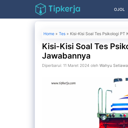
Langsung
OJOL
ke
isi
Home
»
Tes
»
Kisi-Kisi Soal Tes Psikologi 
Kisi-Kisi Soal Tes Psi
Jawabannya
Diperbarui: 11 Maret 2024
oleh
Wahyu Setiaw