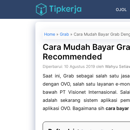
Langsung
OJOL
ke
isi
Home
»
Grab
»
Cara Mudah Bayar Grab De
Cara Mudah Bayar Gr
Recommended
Diperbarui: 10 Agustus 2019
oleh
Wahyu Setia
Saat ini, Grab sebagai salah satu jasa
dengan OVO, salah satu layanan e-mone
bawah PT Visionet Internasional. Sal
adalah sekarang sistem aplikasi pemb
aplikasi OVO. Bagaimana sih
cara baya