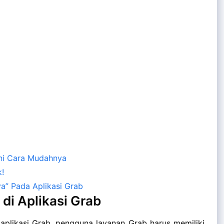
Ini Cara Mudahnya
k!
ya” Pada Aplikasi Grab
di Aplikasi Grab
likasi Grab, pengguna layanan Grab harus memiliki