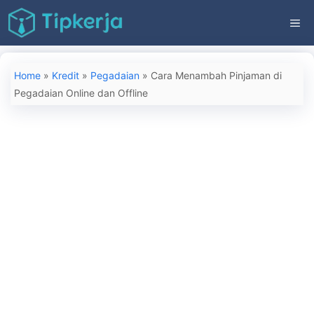
Langsung
ME
ke
isi
Home
»
Kredit
»
Pegadaian
»
Cara Menambah Pinjaman di
Pegadaian Online dan Offline