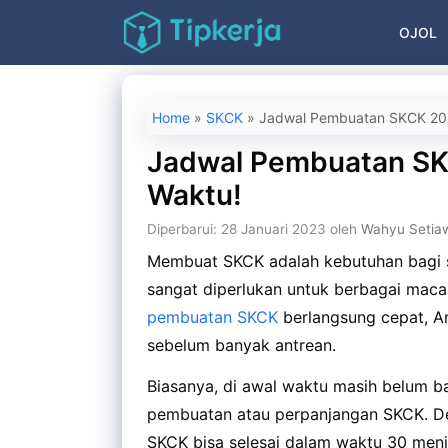
Langsung
OJOL
ke
isi
Home
»
SKCK
»
Jadwal Pembuatan SKCK 202
Jadwal Pembuatan SK
Waktu!
Diperbarui: 28 Januari 2023
oleh
Wahyu Setia
Membuat SKCK adalah kebutuhan bagi 
sangat diperlukan untuk berbagai maca
pembuatan SKCK
berlangsung cepat, A
sebelum banyak antrean.
Biasanya, di awal waktu masih belum 
pembuatan atau perpanjangan SKCK. De
SKCK bisa selesai dalam waktu 30 meni