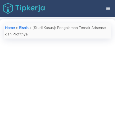
Langsung
ME
ke
isi
Home
»
Bisnis
»
[Studi Kasus]: Pengalaman Ternak Adsense
dan Profitnya