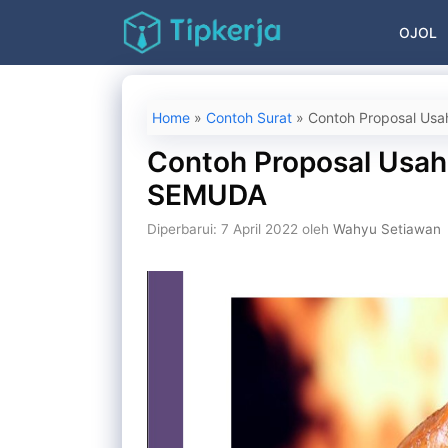
Langsung
OJOL
ke
isi
Home
»
Contoh Surat
»
Contoh Proposal Us
Contoh Proposal Usah
SEMUDA
Diperbarui: 7 April 2022
oleh
Wahyu Setiawan