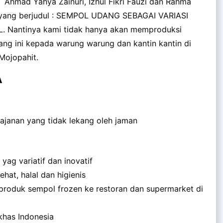
, Ahmad Yahya Zainuri, Izhul Fikri Fauzi dan Rahma
n yang berjudul : SEMPOL UDANG SEBAGAI VARIASI
Nantinya kami tidak hanya akan memproduksi
ng ini kepada warung warung dan kantin kantin di
Mojopahit.
A
ajanan yang tidak lekang oleh jaman
ag variatif dan inovatif
at, halal dan higienis
produk sempol frozen ke restoran dan supermarket di
khas Indonesia