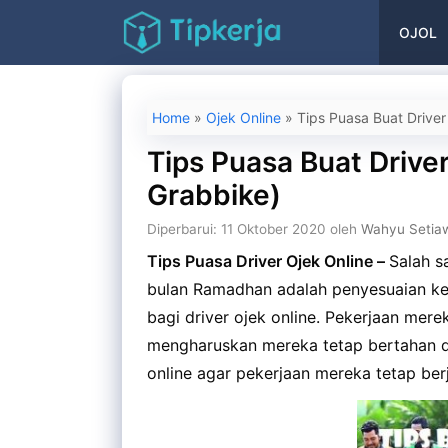
Langsung
OJOL
ke
isi
Home
»
Ojek Online
»
Tips Puasa Buat Driver
Tips Puasa Buat Driver
Grabbike)
Diperbarui: 11 Oktober 2020
oleh
Wahyu Setia
Tips Puasa Driver Ojek Online –
Salah s
bulan Ramadhan adalah penyesuaian kegi
bagi driver ojek online. Pekerjaan mere
mengharuskan mereka tetap bertahan di
online agar pekerjaan mereka tetap ber