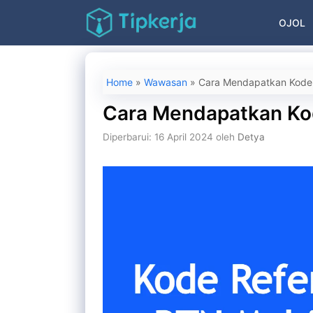
Langsung
OJOL
ke
isi
Home
»
Wawasan
»
Cara Mendapatkan Kode 
Cara Mendapatkan Kod
Diperbarui: 16 April 2024
oleh
Detya