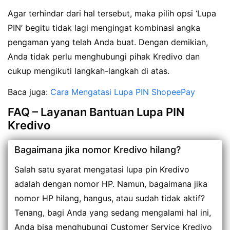
Agar terhindar dari hal tersebut, maka pilih opsi ‘Lupa
PIN’ begitu tidak lagi mengingat kombinasi angka
pengaman yang telah Anda buat. Dengan demikian,
Anda tidak perlu menghubungi pihak Kredivo dan
cukup mengikuti langkah-langkah di atas.
Baca juga:
Cara Mengatasi Lupa PIN ShopeePay
FAQ – Layanan Bantuan Lupa PIN
Kredivo
Bagaimana jika nomor Kredivo hilang?
Salah satu syarat mengatasi lupa pin Kredivo
adalah dengan nomor HP. Namun, bagaimana jika
nomor HP hilang, hangus, atau sudah tidak aktif?
Tenang, bagi Anda yang sedang mengalami hal ini,
Anda bisa menghubungi Customer Service Kredivo