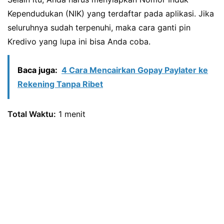
Kependudukan (NIK) yang terdaftar pada aplikasi. Jika
seluruhnya sudah terpenuhi, maka cara ganti pin
Kredivo yang lupa ini bisa Anda coba.
Baca juga:
4 Cara Mencairkan Gopay Paylater ke
Rekening Tanpa Ribet
Total Waktu:
1 menit