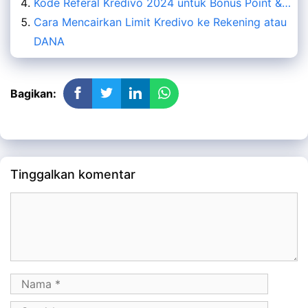
Kode Referal Kredivo 2024 untuk Bonus Point &…
Cara Mencairkan Limit Kredivo ke Rekening atau
DANA
Bagikan:
Tinggalkan komentar
Komentar
Nama