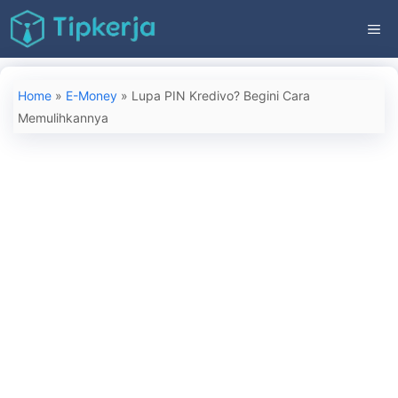
Langsung
ME
ke
isi
Home
»
E-Money
»
Lupa PIN Kredivo? Begini Cara
Memulihkannya