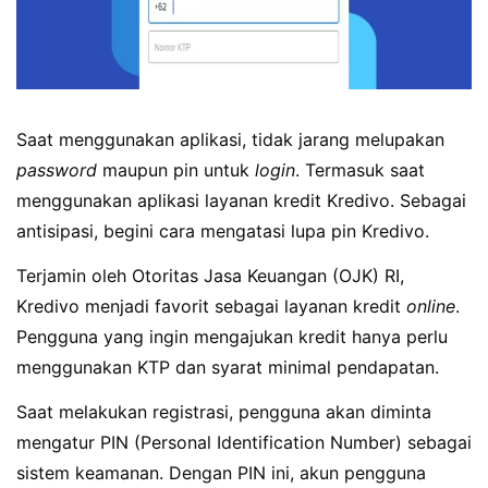
Saat menggunakan aplikasi, tidak jarang melupakan
password
maupun pin untuk
login
. Termasuk saat
menggunakan aplikasi layanan kredit Kredivo. Sebagai
antisipasi, begini cara mengatasi lupa pin Kredivo.
Terjamin oleh Otoritas Jasa Keuangan (OJK) RI,
Kredivo menjadi favorit sebagai layanan kredit
online
.
Pengguna yang ingin mengajukan kredit hanya perlu
menggunakan KTP dan syarat minimal pendapatan.
Saat melakukan registrasi, pengguna akan diminta
mengatur PIN (Personal Identification Number) sebagai
sistem keamanan. Dengan PIN ini, akun pengguna