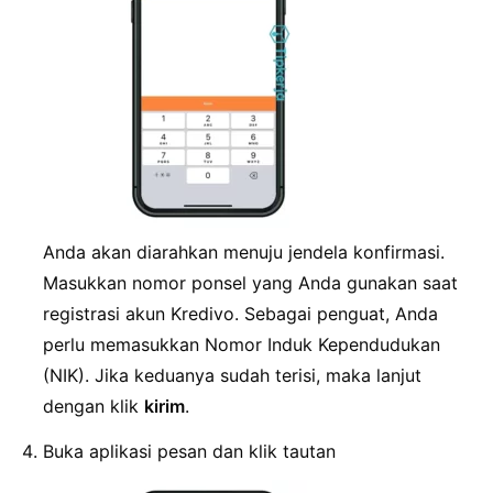
Anda akan diarahkan menuju jendela konfirmasi.
Masukkan nomor ponsel yang Anda gunakan saat
registrasi akun Kredivo. Sebagai penguat, Anda
perlu memasukkan Nomor Induk Kependudukan
(NIK). Jika keduanya sudah terisi, maka lanjut
dengan klik
kirim
.
Buka aplikasi pesan dan klik tautan