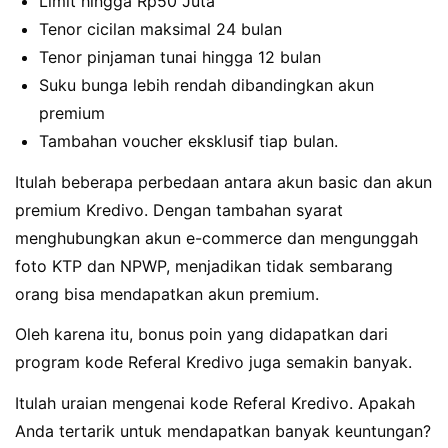
Limit hingga Rp50 Juta
Tenor cicilan maksimal 24 bulan
Tenor pinjaman tunai hingga 12 bulan
Suku bunga lebih rendah dibandingkan akun
premium
Tambahan voucher eksklusif tiap bulan.
Itulah beberapa perbedaan antara akun basic dan akun
premium Kredivo. Dengan tambahan syarat
menghubungkan akun e-commerce dan mengunggah
foto KTP dan NPWP, menjadikan tidak sembarang
orang bisa mendapatkan akun premium.
Oleh karena itu, bonus poin yang didapatkan dari
program kode Referal Kredivo juga semakin banyak.
Itulah uraian mengenai kode Referal Kredivo. Apakah
Anda tertarik untuk mendapatkan banyak keuntungan?