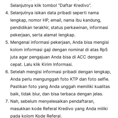
Selanjutnya klik tombol “Daftar Kredivo”.
Selanjutnya isikan data pribadi seperti nama
lengkap, nomor HP, email, nama ibu kandung,
pendidikan terakhir, status perkawinan, informasi
pekerjaan, serta alamat lengkap.
Mengenai informasi pekerjaan, Anda bisa mengisi
kolom informasi gaji dengan nominal di atas Rp5
juta agar pengajuan Anda bisa di ACC dengan
cepat. Lalu klik Kirim Informasi.
Setelah mengisi informasi pribadi dengan lengkap,
Anda perlu mengunggah foto KTP dan foto selfie.
Pastikan foto yang Anda unggah memiliki kualitas
baik, tidak blur, dan bisa terbaca dengan jelas.
Nah, sebelum menyelesaikan pendaftaran,
masukkan kode Referal Kredivo yang Anda miliki
pada kolom Kode Referal.