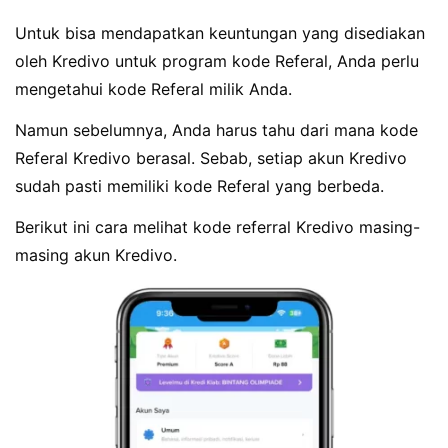
Untuk bisa mendapatkan keuntungan yang disediakan
oleh Kredivo untuk program kode Referal, Anda perlu
mengetahui kode Referal milik Anda.
Namun sebelumnya, Anda harus tahu dari mana kode
Referal Kredivo berasal. Sebab, setiap akun Kredivo
sudah pasti memiliki kode Referal yang berbeda.
Berikut ini cara melihat kode referral Kredivo masing-
masing akun Kredivo.