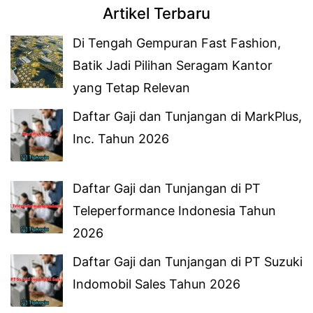
Artikel Terbaru
Di Tengah Gempuran Fast Fashion,
Batik Jadi Pilihan Seragam Kantor
yang Tetap Relevan
Daftar Gaji dan Tunjangan di MarkPlus,
Inc. Tahun 2026
Daftar Gaji dan Tunjangan di PT
Teleperformance Indonesia Tahun
2026
Daftar Gaji dan Tunjangan di PT Suzuki
Indomobil Sales Tahun 2026