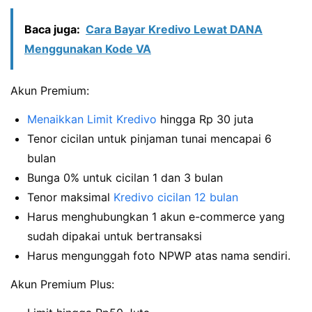
Baca juga:
Cara Bayar Kredivo Lewat DANA
Menggunakan Kode VA
Akun Premium:
Menaikkan Limit Kredivo
hingga Rp 30 juta
Tenor cicilan untuk pinjaman tunai mencapai 6
bulan
Bunga 0% untuk cicilan 1 dan 3 bulan
Tenor maksimal
Kredivo cicilan 12 bulan
Harus menghubungkan 1 akun e-commerce yang
sudah dipakai untuk bertransaksi
Harus mengunggah foto NPWP atas nama sendiri.
Akun Premium Plus: