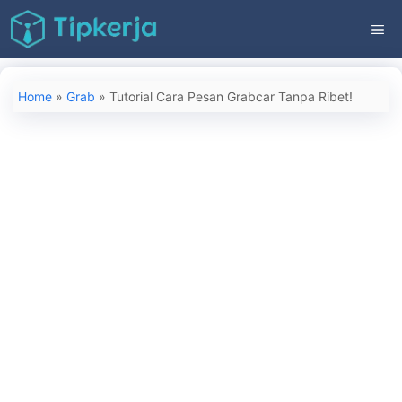
Langsung
ME
ke
isi
Home
»
Grab
»
Tutorial Cara Pesan Grabcar Tanpa Ribet!