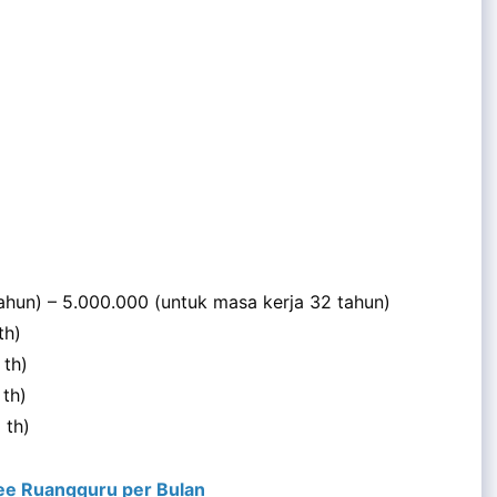
ahun) – 5.000.000 (untuk masa kerja 32 tahun)
th)
 th)
 th)
 th)
nee Ruangguru per Bulan