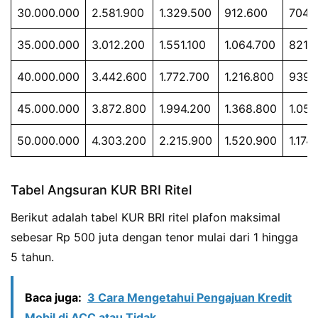
30.000.000
2.581.900
1.329.500
912.600
704.
35.000.000
3.012.200
1.551.100
1.064.700
821.
40.000.000
3.442.600
1.772.700
1.216.800
939.
45.000.000
3.872.800
1.994.200
1.368.800
1.056
50.000.000
4.303.200
2.215.900
1.520.900
1.174
Tabel Angsuran KUR BRI Ritel
Berikut adalah tabel KUR BRI ritel plafon maksimal
sebesar Rp 500 juta dengan tenor mulai dari 1 hingga
5 tahun.
Baca juga:
3 Cara Mengetahui Pengajuan Kredit
Mobil di ACC atau Tidak