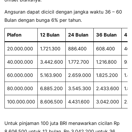
Angsuran dapat dicicil dengan jangka waktu 36 – 60
Bulan dengan bunga 6% per tahun.
Plafon
12 Bulan
24 Bulan
36 Bulan
48 
20.000.000
1.721.300
886.400
608.400
469
40.000.000
3.442.600
1.772.700
1.216.800
93
60.000.000
5.163.900
2.659.000
1.825.200
1.4
80.000.000
6.885.200
3.545.300
2.433.600
1.8
100.000.000
8.606.500
4.431.600
3.042.000
2.3
Untuk pinjaman 100 juta BRI menawarkan cicilan Rp
8.606.500 untuk 12 bulan, Rp 3.042.200 untuk 36