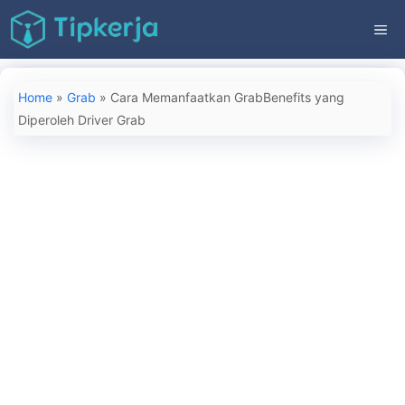
Langsung
ME
ke
isi
Home
»
Grab
»
Cara Memanfaatkan GrabBenefits yang
Diperoleh Driver Grab