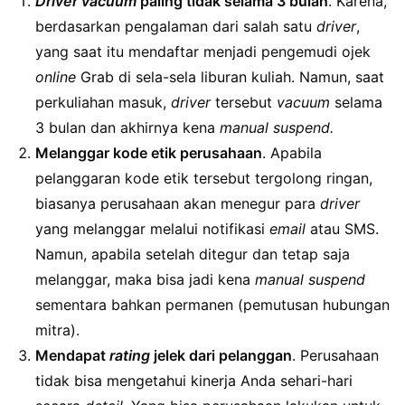
Driver vacuum
paling tidak selama 3 bulan
. Karena,
berdasarkan pengalaman dari salah satu
driver
,
yang saat itu mendaftar menjadi pengemudi ojek
online
Grab di sela-sela liburan kuliah. Namun, saat
perkuliahan masuk,
driver
tersebut
vacuum
selama
3 bulan dan akhirnya kena
manual suspend.
Melanggar kode etik perusahaan
. Apabila
pelanggaran kode etik tersebut tergolong ringan,
biasanya perusahaan akan menegur para
driver
yang melanggar melalui notifikasi
email
atau SMS.
Namun, apabila setelah ditegur dan tetap saja
melanggar, maka bisa jadi kena
manual suspend
sementara bahkan permanen (pemutusan hubungan
mitra).
Mendapat
rating
jelek dari pelanggan
. Perusahaan
tidak bisa mengetahui kinerja Anda sehari-hari