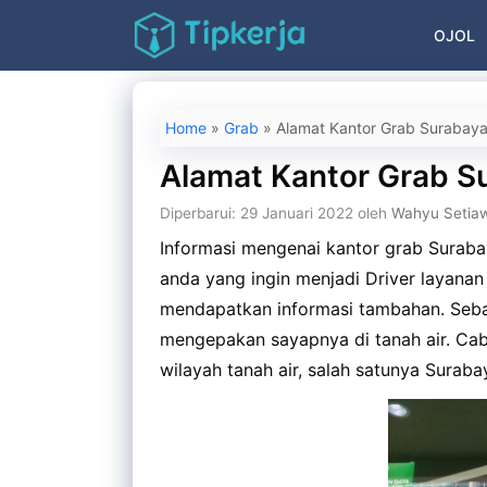
Langsung
OJOL
ke
isi
Home
»
Grab
»
Alamat Kantor Grab Surabay
Alamat Kantor Grab S
Diperbarui: 29 Januari 2022
oleh
Wahyu Setia
Informasi mengenai kantor grab Surabay
anda yang ingin menjadi Driver layanan 
mendapatkan informasi tambahan. Sebag
mengepakan sayapnya di tanah air. Cab
wilayah tanah air, salah satunya Surabay