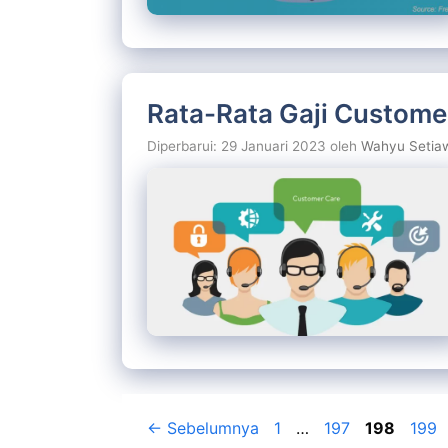
Rata-Rata Gaji Customer
Diperbarui: 29 Januari 2023
oleh
Wahyu Setia
Halaman
Halaman
Halaman
Hala
←
Sebelumnya
1
…
197
198
199