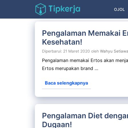
Langsung
OJOL
ke
isi
Pengalaman Memakai Er
Kesehatan!
Diperbarui: 21 Maret 2020
oleh
Wahyu Setiaw
Pengalaman memakai Ertos akan menjadi
Ertos merupakan brand …
Baca selengkapnya
Pengalaman Diet dengan 
Dugaan!