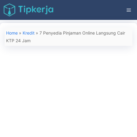
Langsung
ME
ke
isi
Home
»
Kredit
»
7 Penyedia Pinjaman Online Langsung Cair
KTP 24 Jam