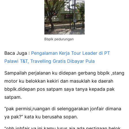
Bbplk pedurungan
Baca Juga :
Pengalaman Kerja Tour Leader di PT
Palawi T&T, Travelling Gratis Dibayar Pula
Sampailah perjalanan ku didepan gerbang bbplk ,stang
motor ku belokkan kekiri dan masuklah ke daerah
bbplk.didepan pos satpam saya tanya kepada pak
satpam.
“pak permisi,ruangan di selenggarakan jonfair dimana
ya pak?” kata ku berusaha sopan.
“ohh jobfair ya,ini kamu lurus aja ada pertigaan belok