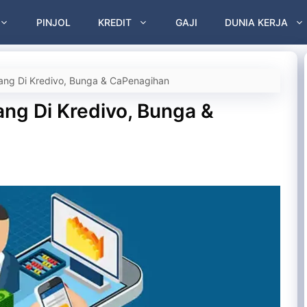
PINJOL
KREDIT
GAJI
DUNIA KERJA
ang Di Kredivo, Bunga & CaPenagihan
ng Di Kredivo, Bunga &