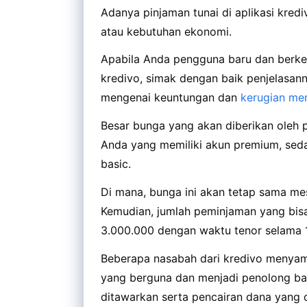
Adanya pinjaman tunai di aplikasi kre
atau kebutuhan ekonomi.
Apabila Anda pengguna baru dan berke
kredivo, simak dengan baik penjelasann
mengenai keuntungan dan
kerugian me
Besar bunga yang akan diberikan oleh p
Anda yang memiliki akun premium, sed
basic.
Di mana, bunga ini akan tetap sama mes
Kemudian, jumlah peminjaman yang bisa
3.000.000 dengan waktu tenor selama 
Beberapa nasabah dari kredivo menya
yang berguna dan menjadi penolong b
ditawarkan serta pencairan dana yang 