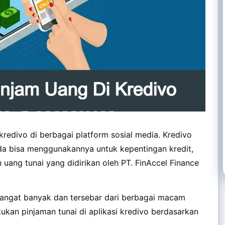
edivo di berbagai platform sosial media. Kredivo
da bisa menggunakannya untuk kepentingan kredit,
 uang tunai yang didirikan oleh PT. FinAccel Finance
 sangat banyak dan tersebar dari berbagai macam
kukan pinjaman tunai di aplikasi kredivo berdasarkan