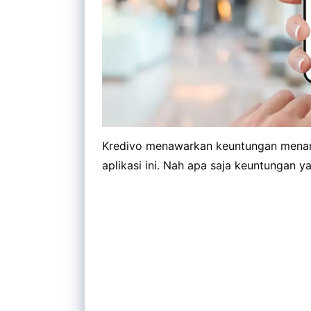
Kredivo menawarkan keuntungan menarik
aplikasi ini. Nah apa saja keuntungan y