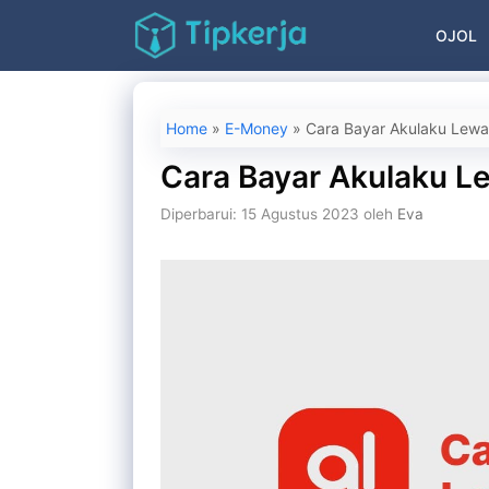
Langsung
OJOL
ke
isi
Home
»
E-Money
»
Cara Bayar Akulaku Lew
Cara Bayar Akulaku L
Diperbarui: 15 Agustus 2023
oleh
Eva