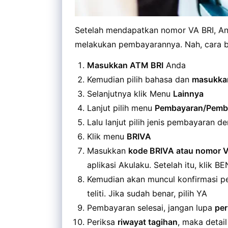
Setelah mendapatkan nomor VA BRI, An
melakukan pembayarannya. Nah, cara ba
Masukkan ATM BRI
Anda
Kemudian pilih bahasa dan
masukka
Selanjutnya klik Menu
Lainnya
Lanjut pilih menu
Pembayaran/Pembe
Lalu lanjut pilih jenis pembayaran d
Klik menu
BRIVA
Masukkan
kode BRIVA atau nomor V
aplikasi Akulaku. Setelah itu, klik B
Kemudian akan muncul konfirmasi p
teliti. Jika sudah benar, pilih YA
Pembayaran selesai, jangan lupa
per
Periksa
riwayat tagihan
, maka detai