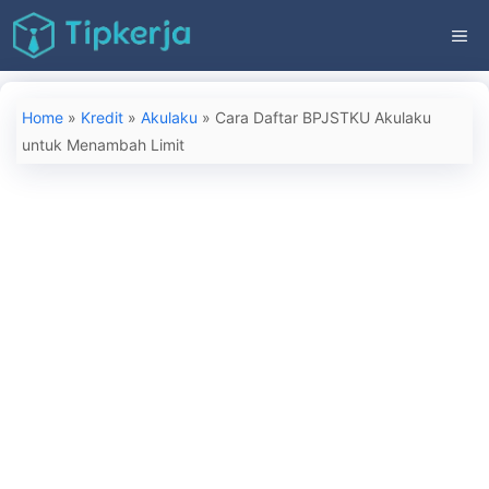
Langsung
ME
ke
isi
Home
»
Kredit
»
Akulaku
»
Cara Daftar BPJSTKU Akulaku
untuk Menambah Limit