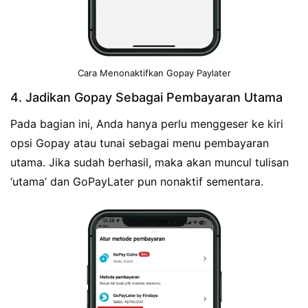
Cara Menonaktifkan Gopay Paylater
4. Jadikan Gopay Sebagai Pembayaran Utama
Pada bagian ini, Anda hanya perlu menggeser ke kiri
opsi Gopay atau tunai sebagai menu pembayaran
utama. Jika sudah berhasil, maka akan muncul tulisan
‘utama’ dan GoPayLater pun nonaktif sementara.