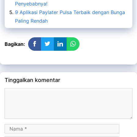
Penyebabnya!
9 Aplikasi Paylater Pulsa Terbaik dengan Bunga
Paling Rendah
Bagikan:
Tinggalkan komentar
Komentar
Nama