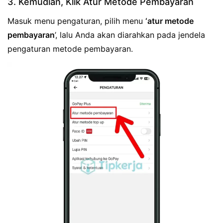
3. Kemudian, Klik Atur Metode Pembayaran
Masuk menu pengaturan, pilih menu
‘atur metode
pembayaran
’, lalu Anda akan diarahkan pada jendela
pengaturan metode pembayaran.