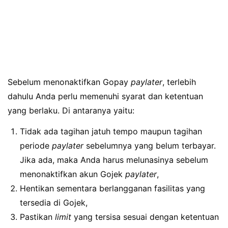
Sebelum menonaktifkan Gopay
paylater
, terlebih
dahulu Anda perlu memenuhi syarat dan ketentuan
yang berlaku. Di antaranya yaitu:
Tidak ada tagihan jatuh tempo maupun tagihan
periode
paylater
sebelumnya yang belum terbayar.
Jika ada, maka Anda harus melunasinya sebelum
menonaktifkan akun Gojek
paylater
,
Hentikan sementara berlangganan fasilitas yang
tersedia di Gojek,
Pastikan
limit
yang tersisa sesuai dengan ketentuan