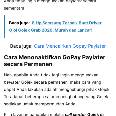
Anda tidak ingin menggunakan
paylater
secara
sementara.
Baca juga:
8 Hp Samsung Terbaik Buat Driver
Ojol Gojek Grab 2020, Murah dan Lancar!
Baca juga:
Cara Mencairkan Gopay Paylater
Cara Menonaktifkan GoPay Paylater
secara Permanen
Nah, apabila Anda tidak lagi ingin menggunakan
paylater
Gojek secara permanen, maka cara yang
dapat Anda lakukan adalah menghubungi pihak Gojek.
Teradapat beberapa saluran penghubung yang Gojek
sediakan untuk mempermudah Anda.
Pilih layanan panggilan melalui
call center
Gojek di