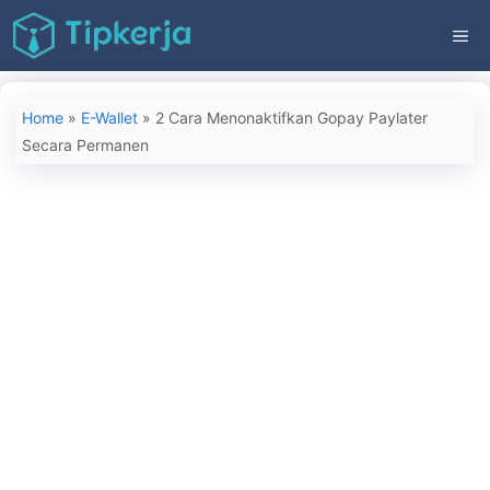
Langsung
ME
ke
isi
Home
»
E-Wallet
»
2 Cara Menonaktifkan Gopay Paylater
Secara Permanen