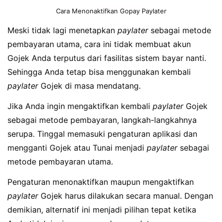
Cara Menonaktifkan Gopay Paylater
Meski tidak lagi menetapkan
paylater
sebagai metode
pembayaran utama, cara ini tidak membuat akun
Gojek Anda terputus dari fasilitas sistem bayar nanti.
Sehingga Anda tetap bisa menggunakan kembali
paylater
Gojek di masa mendatang.
Jika Anda ingin mengaktifkan kembali
paylater
Gojek
sebagai metode pembayaran, langkah-langkahnya
serupa. Tinggal memasuki pengaturan aplikasi dan
mengganti Gojek atau Tunai menjadi
paylater
sebagai
metode pembayaran utama.
Pengaturan menonaktifkan maupun mengaktifkan
paylater
Gojek harus dilakukan secara manual. Dengan
demikian, alternatif ini menjadi pilihan tepat ketika