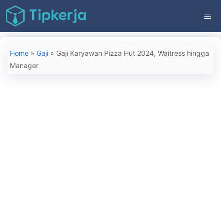
Langsung
ME
ke
isi
Home
»
Gaji
»
Gaji Karyawan Pizza Hut 2024, Waitress hingga
Manager