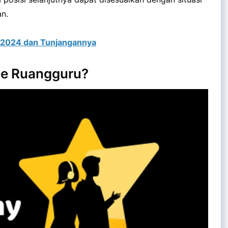
n.
 2024 dan Tunjangannya
nee Ruangguru?