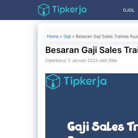
Langsung
OJOL
ke
isi
Home
»
Gaji
»
Besaran Gaji Sales Trainee Ru
Besaran Gaji Sales Tr
Diperbarui: 5 Januari 2023
oleh
Dita