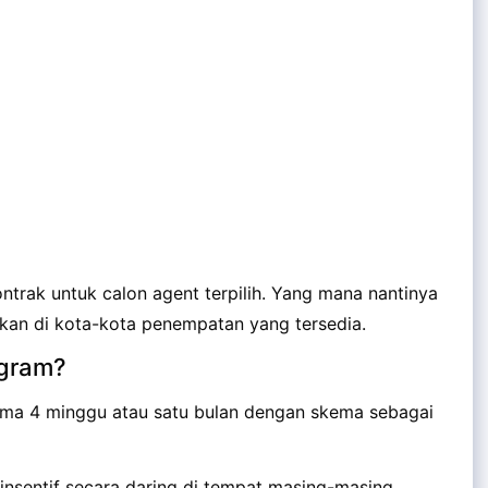
trak untuk calon agent terpilih. Yang mana nantinya
tkan di kota-kota penempatan yang tersedia.
gram?
lama 4 minggu atau satu bulan dengan skema sebagai
 insentif secara daring di tempat masing-masing