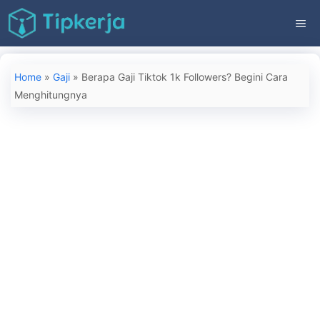
Langsung
ME
ke
isi
Home
»
Gaji
»
Berapa Gaji Tiktok 1k Followers? Begini Cara
Menghitungnya