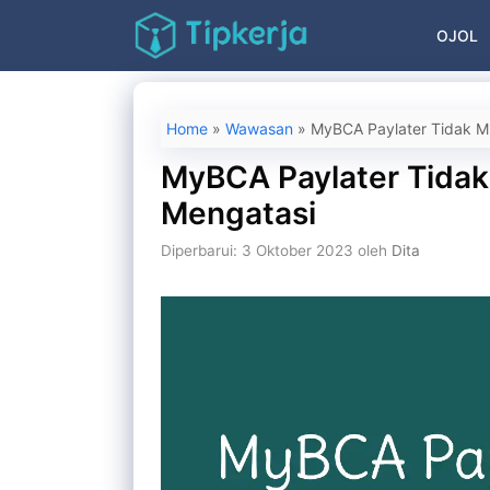
Langsung
OJOL
ke
isi
Home
»
Wawasan
»
MyBCA Paylater Tidak M
MyBCA Paylater Tidak
Mengatasi
Diperbarui: 3 Oktober 2023
oleh
Dita