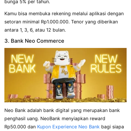
bunga 5% per tahun.
Kamu bisa membuka rekening melalui aplikasi dengan
setoran minimal Rp1.000.000. Tenor yang diberikan
antara 1, 3, 6, atau 12 bulan.
3. Bank Neo Commerce
Neo Bank adalah bank digital yang merupakan bank
penghasil uang. NeoBank menyiapkan reward
Rp50.000 dan
Kupon Experience Neo Bank
bagi siapa