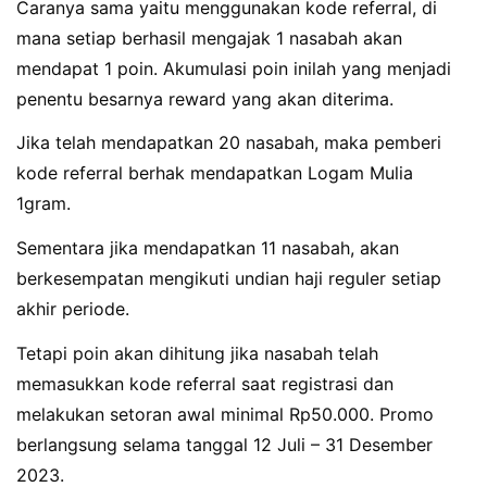
Caranya sama yaitu menggunakan kode referral, di
mana setiap berhasil mengajak 1 nasabah akan
mendapat 1 poin. Akumulasi poin inilah yang menjadi
penentu besarnya reward yang akan diterima.
Jika telah mendapatkan 20 nasabah, maka pemberi
kode referral berhak mendapatkan Logam Mulia
1gram.
Sementara jika mendapatkan 11 nasabah, akan
berkesempatan mengikuti undian haji reguler setiap
akhir periode.
Tetapi poin akan dihitung jika nasabah telah
memasukkan kode referral saat registrasi dan
melakukan setoran awal minimal Rp50.000. Promo
berlangsung selama tanggal 12 Juli – 31 Desember
2023.