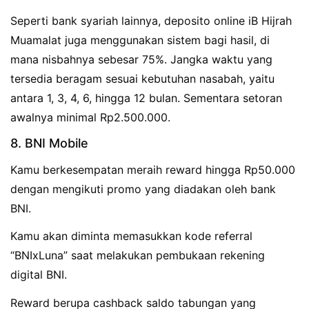
Seperti bank syariah lainnya, deposito online iB Hijrah
Muamalat juga menggunakan sistem bagi hasil, di
mana nisbahnya sebesar 75%. Jangka waktu yang
tersedia beragam sesuai kebutuhan nasabah, yaitu
antara 1, 3, 4, 6, hingga 12 bulan. Sementara setoran
awalnya minimal Rp2.500.000.
8. BNI Mobile
Kamu berkesempatan meraih reward hingga Rp50.000
dengan mengikuti promo yang diadakan oleh bank
BNI.
Kamu akan diminta memasukkan kode referral
“BNIxLuna” saat melakukan pembukaan rekening
digital BNI.
Reward berupa cashback saldo tabungan yang