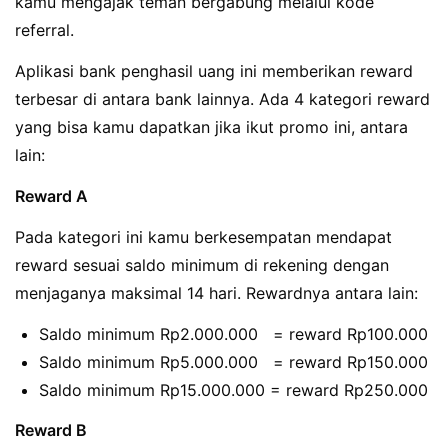
kamu mengajak teman bergabung melalui kode
referral.
Aplikasi bank penghasil uang ini memberikan reward
terbesar di antara bank lainnya. Ada 4 kategori reward
yang bisa kamu dapatkan jika ikut promo ini, antara
lain:
Reward A
Pada kategori ini kamu berkesempatan mendapat
reward sesuai saldo minimum di rekening dengan
menjaganya maksimal 14 hari. Rewardnya antara lain:
Saldo minimum Rp2.000.000 = reward Rp100.000
Saldo minimum Rp5.000.000 = reward Rp150.000
Saldo minimum Rp15.000.000 = reward Rp250.000
Reward B