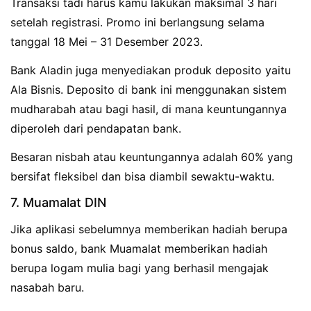
Transaksi tadi harus kamu lakukan maksimal 3 hari
setelah registrasi. Promo ini berlangsung selama
tanggal 18 Mei – 31 Desember 2023.
Bank Aladin juga menyediakan produk deposito yaitu
Ala Bisnis. Deposito di bank ini menggunakan sistem
mudharabah atau bagi hasil, di mana keuntungannya
diperoleh dari pendapatan bank.
Besaran nisbah atau keuntungannya adalah 60% yang
bersifat fleksibel dan bisa diambil sewaktu-waktu.
7. Muamalat DIN
Jika aplikasi sebelumnya memberikan hadiah berupa
bonus saldo, bank Muamalat memberikan hadiah
berupa logam mulia bagi yang berhasil mengajak
nasabah baru.