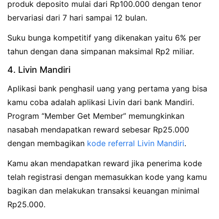
produk deposito mulai dari Rp100.000 dengan tenor
bervariasi dari 7 hari sampai 12 bulan.
Suku bunga kompetitif yang dikenakan yaitu 6% per
tahun dengan dana simpanan maksimal Rp2 miliar.
4. Livin Mandiri
Aplikasi bank penghasil uang yang pertama yang bisa
kamu coba adalah aplikasi Livin dari bank Mandiri.
Program “Member Get Member” memungkinkan
nasabah mendapatkan reward sebesar Rp25.000
dengan membagikan
kode referral Livin Mandiri
.
Kamu akan mendapatkan reward jika penerima kode
telah registrasi dengan memasukkan kode yang kamu
bagikan dan melakukan transaksi keuangan minimal
Rp25.000.