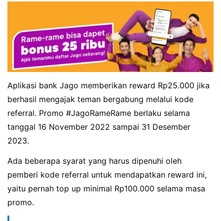
Aplikasi bank Jago memberikan reward Rp25.000 jika
berhasil mengajak teman bergabung melalui kode
referral. Promo #JagoRameRame berlaku selama
tanggal 16 November 2022 sampai 31 Desember
2023.
Ada beberapa syarat yang harus dipenuhi oleh
pemberi kode referral untuk mendapatkan reward ini,
yaitu pernah top up minimal Rp100.000 selama masa
promo.