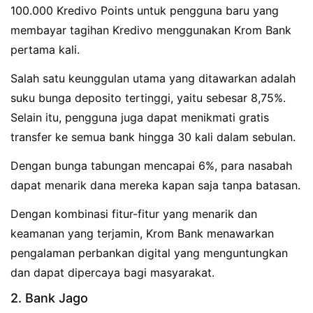
100.000 Kredivo Points untuk pengguna baru yang
membayar tagihan Kredivo menggunakan Krom Bank
pertama kali.
Salah satu keunggulan utama yang ditawarkan adalah
suku bunga deposito tertinggi, yaitu sebesar 8,75%.
Selain itu, pengguna juga dapat menikmati gratis
transfer ke semua bank hingga 30 kali dalam sebulan.
Dengan bunga tabungan mencapai 6%, para nasabah
dapat menarik dana mereka kapan saja tanpa batasan.
Dengan kombinasi fitur-fitur yang menarik dan
keamanan yang terjamin, Krom Bank menawarkan
pengalaman perbankan digital yang menguntungkan
dan dapat dipercaya bagi masyarakat.
2. Bank Jago