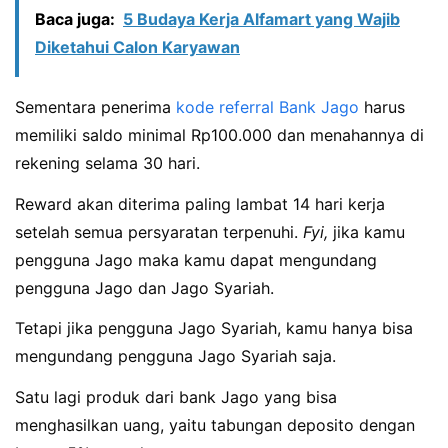
Baca juga:
5 Budaya Kerja Alfamart yang Wajib
Diketahui Calon Karyawan
Sementara penerima
kode referral Bank Jago
harus
memiliki saldo minimal Rp100.000 dan menahannya di
rekening selama 30 hari.
Reward akan diterima paling lambat 14 hari kerja
setelah semua persyaratan terpenuhi.
Fyi,
jika kamu
pengguna Jago maka kamu dapat mengundang
pengguna Jago dan Jago Syariah.
Tetapi jika pengguna Jago Syariah, kamu hanya bisa
mengundang pengguna Jago Syariah saja.
Satu lagi produk dari bank Jago yang bisa
menghasilkan uang, yaitu tabungan deposito dengan