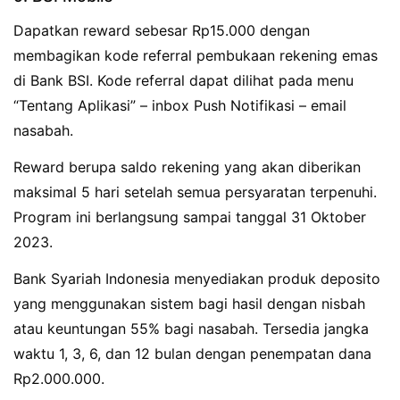
Dapatkan reward sebesar Rp15.000 dengan
membagikan kode referral pembukaan rekening emas
di Bank BSI. Kode referral dapat dilihat pada menu
“Tentang Aplikasi” – inbox Push Notifikasi – email
nasabah.
Reward berupa saldo rekening yang akan diberikan
maksimal 5 hari setelah semua persyaratan terpenuhi.
Program ini berlangsung sampai tanggal 31 Oktober
2023.
Bank Syariah Indonesia menyediakan produk deposito
yang menggunakan sistem bagi hasil dengan nisbah
atau keuntungan 55% bagi nasabah. Tersedia jangka
waktu 1, 3, 6, dan 12 bulan dengan penempatan dana
Rp2.000.000.