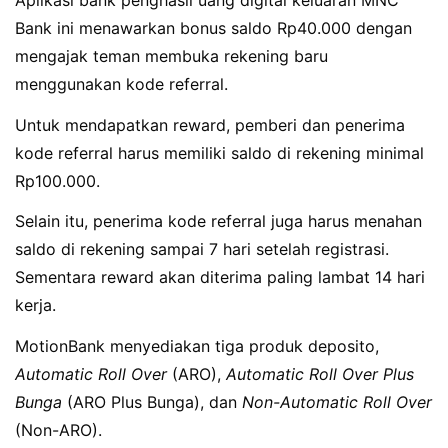
Bank ini menawarkan bonus saldo Rp40.000 dengan
mengajak teman membuka rekening baru
menggunakan kode referral.
Untuk mendapatkan reward, pemberi dan penerima
kode referral harus memiliki saldo di rekening minimal
Rp100.000.
Selain itu, penerima kode referral juga harus menahan
saldo di rekening sampai 7 hari setelah registrasi.
Sementara reward akan diterima paling lambat 14 hari
kerja.
MotionBank menyediakan tiga produk deposito,
Automatic Roll Over
(ARO),
Automatic Roll Over Plus
Bunga
(ARO Plus Bunga), dan
Non-Automatic Roll Over
(Non-ARO).