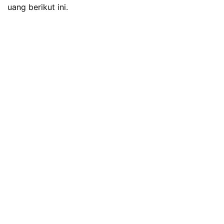
uang berikut ini.