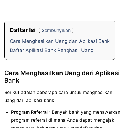
Daftar Isi
Sembunyikan
Cara Menghasilkan Uang dari Aplikasi Bank
Daftar Aplikasi Bank Penghasil Uang
Cara Menghasilkan Uang dari Aplikasi
Bank
Berikut adalah beberapa cara untuk menghasilkan
uang dari aplikasi bank:
Program Referral
: Banyak bank yang menawarkan
program referral di mana Anda dapat mengajak