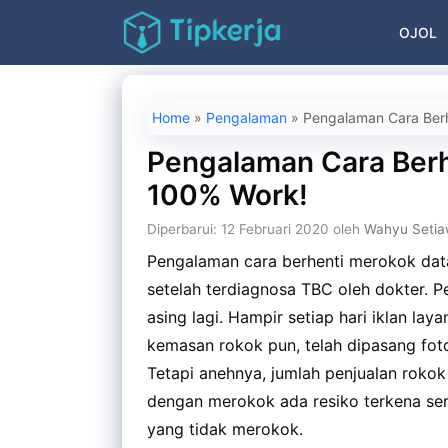
Langsung
OJOL
ke
isi
Home
»
Pengalaman
»
Pengalaman Cara Berh
Pengalaman Cara Berh
100% Work!
Diperbarui: 12 Februari 2020
oleh
Wahyu Seti
Pengalaman cara berhenti merokok data
setelah terdiagnosa TBC oleh dokter. 
asing lagi. Hampir setiap hari iklan la
kemasan rokok pun, telah dipasang fo
Tetapi anehnya, jumlah penjualan rokok 
dengan merokok ada resiko terkena ser
yang tidak merokok.