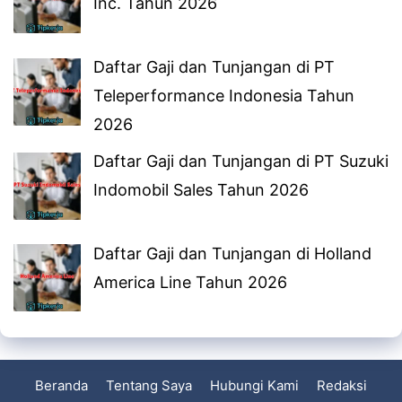
Inc. Tahun 2026
Daftar Gaji dan Tunjangan di PT
Teleperformance Indonesia Tahun
2026
Daftar Gaji dan Tunjangan di PT Suzuki
Indomobil Sales Tahun 2026
Daftar Gaji dan Tunjangan di Holland
America Line Tahun 2026
Beranda
Tentang Saya
Hubungi Kami
Redaksi