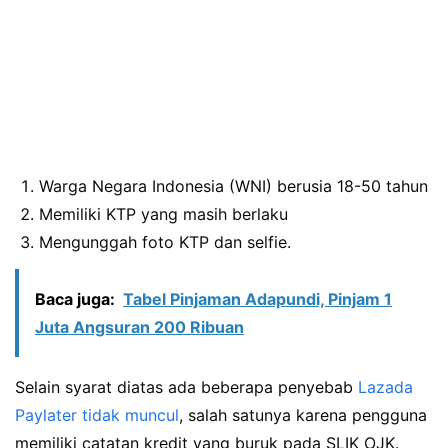
Warga Negara Indonesia (WNI) berusia 18-50 tahun
Memiliki KTP yang masih berlaku
Mengunggah foto KTP dan selfie.
Baca juga:
Tabel Pinjaman Adapundi, Pinjam 1
Juta Angsuran 200 Ribuan
Selain syarat diatas ada beberapa penyebab
Lazada
Paylater tidak muncul
, salah satunya karena pengguna
memiliki catatan kredit yang buruk pada SLIK OJK.