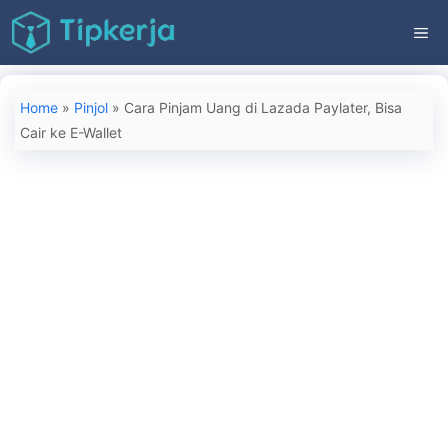
Langsung
ME
ke
isi
Home
»
Pinjol
»
Cara Pinjam Uang di Lazada Paylater, Bisa
Cair ke E-Wallet