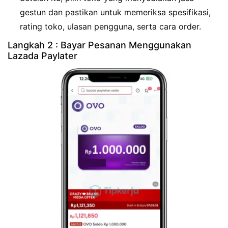
gestun dan pastikan untuk memeriksa spesifikasi,
rating toko, ulasan pengguna, serta cara order.
Langkah 2 : Bayar Pesanan Menggunakan
Lazada Paylater