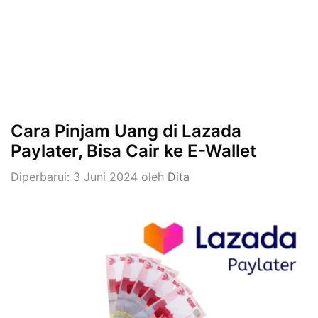
Cara Pinjam Uang di Lazada
Paylater, Bisa Cair ke E-Wallet
Diperbarui: 3 Juni 2024
oleh
Dita