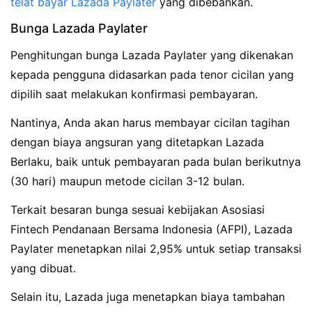
telat bayar Lazada Paylater
yang dibebankan.
Bunga Lazada Paylater
Penghitungan bunga Lazada Paylater yang dikenakan
kepada pengguna didasarkan pada tenor cicilan yang
dipilih saat melakukan konfirmasi pembayaran.
Nantinya, Anda akan harus membayar cicilan tagihan
dengan biaya angsuran yang ditetapkan Lazada
Berlaku, baik untuk pembayaran pada bulan berikutnya
(30 hari) maupun metode cicilan 3-12 bulan.
Terkait besaran bunga sesuai kebijakan Asosiasi
Fintech Pendanaan Bersama Indonesia (AFPI), Lazada
Paylater menetapkan nilai 2,95% untuk setiap transaksi
yang dibuat.
Selain itu, Lazada juga menetapkan biaya tambahan