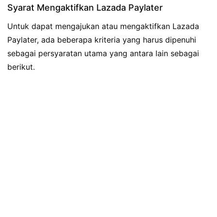
Syarat Mengaktifkan Lazada Paylater
Untuk dapat mengajukan atau mengaktifkan Lazada
Paylater, ada beberapa kriteria yang harus dipenuhi
sebagai persyaratan utama yang antara lain sebagai
berikut.