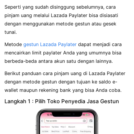
Seperti yang sudah disinggung sebelumnya, cara
pinjam uang melalui Lazada Paylater bisa disiasati
dengan menggunakan metode gestun atau gesek
tunai.
Metode
gestun Lazada Paylater
dapat menjadi cara
mencairkan limit paylater Anda yang umumnya bisa
berbeda-beda antara akun satu dengan lainnya.
Berikut panduan cara pinjam uang di Lazada Paylater
dengan metode gestun dengan tujuan ke saldo e-
wallet maupun rekening bank yang bisa Anda coba.
Langkah 1 : Pilih Toko Penyedia Jasa Gestun