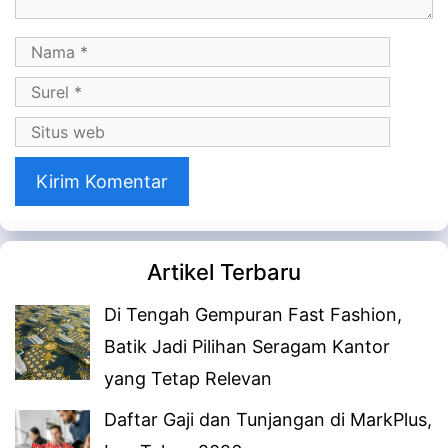
Nama
Surel
Situs
web
Artikel Terbaru
Di Tengah Gempuran Fast Fashion,
Batik Jadi Pilihan Seragam Kantor
yang Tetap Relevan
Daftar Gaji dan Tunjangan di MarkPlus,